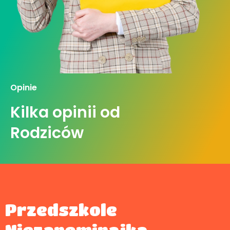
Opinie
Kilka opinii od
Rodziców
Przedszkole